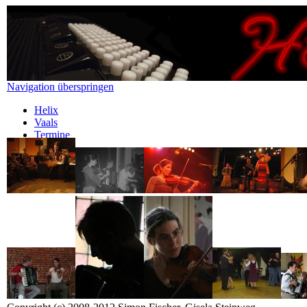
Navigation überspringen
Helix
Vaals
Termine
Gallery
Newsletter
Kontakt