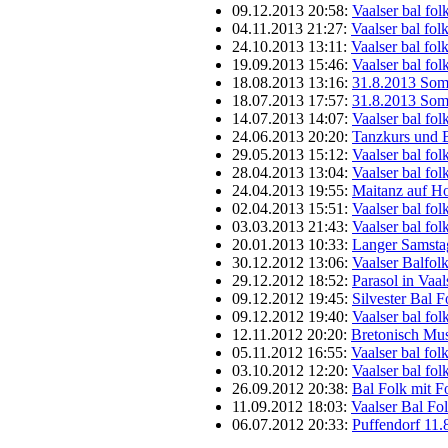
09.12.2013 20:58:
Vaalser bal fo
04.11.2013 21:27:
Vaalser bal fo
24.10.2013 13:11:
Vaalser bal fol
19.09.2013 15:46:
Vaalser bal fo
18.08.2013 13:16:
31.8.2013 Som
18.07.2013 17:57:
31.8.2013 Som
14.07.2013 14:07:
Vaalser bal fo
24.06.2013 20:20:
Tanzkurs und 
29.05.2013 15:12:
Vaalser bal fo
28.04.2013 13:04:
Vaalser bal fo
24.04.2013 19:55:
Maitanz auf H
02.04.2013 15:51:
Vaalser bal fo
03.03.2013 21:43:
Vaalser bal fo
20.01.2013 10:33:
Langer Samstag
30.12.2012 13:06:
Vaalser Balfol
29.12.2012 18:52:
Parasol in Vaa
09.12.2012 19:45:
Silvester Bal 
09.12.2012 19:40:
Vaalser bal fo
12.11.2012 20:20:
Bretonisch Mus
05.11.2012 16:55:
Vaalser bal fo
03.10.2012 12:20:
Vaalser bal fo
26.09.2012 20:38:
Bal Folk mit F
11.09.2012 18:03:
Vaalser Bal Fo
06.07.2012 20:33:
Puffendorf 11.