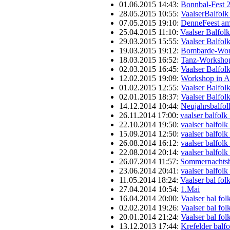
01.06.2015 14:43:
Bonnbal-Fest 
28.05.2015 10:55:
VaalserBalfolk
07.05.2015 19:10:
DenneFeest am
25.04.2015 11:10:
Vaalser Balfol
29.03.2015 15:55:
Vaalser Balfol
19.03.2015 19:12:
Bombarde-Wor
18.03.2015 16:52:
Tanz-Workshop
02.03.2015 16:45:
Vaalser Balfol
12.02.2015 19:09:
Workshop in 
01.02.2015 12:55:
Vaalser Balfol
02.01.2015 18:37:
Vaalser Balfol
14.12.2014 10:44:
Neujahrsbalfol
26.11.2014 17:00:
vaalser balfolk
22.10.2014 19:50:
vaalser balfol
15.09.2014 12:50:
vaalser balfol
26.08.2014 16:12:
vaalser balfol
22.08.2014 20:14:
vaalser balfol
26.07.2014 11:57:
Sommernachtsba
23.06.2014 20:41:
vaalser balfol
11.05.2014 18:24:
Vaalser bal fo
27.04.2014 10:54:
1.Mai
16.04.2014 20:00:
Vaalser bal fo
02.02.2014 19:26:
Vaalser bal fo
20.01.2014 21:24:
Vaalser bal fo
13.12.2013 17:44:
Krefelder balf