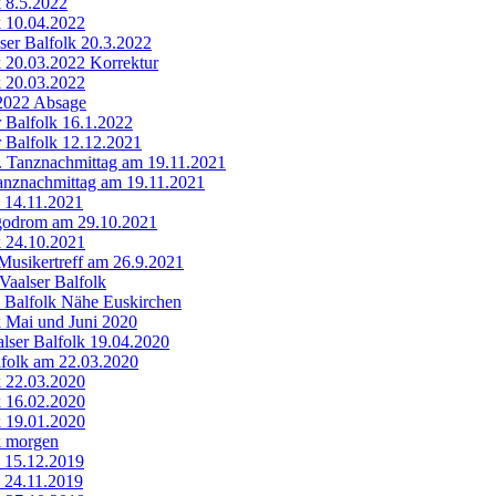
k 8.5.2022
k 10.04.2022
er Balfolk 20.3.2022
k 20.03.2022 Korrektur
k 20.03.2022
.2022 Absage
 Balfolk 16.1.2022
 Balfolk 12.12.2021
h. Tanznachmittag am 19.11.2021
anznachmittag am 19.11.2021
k 14.11.2021
godrom am 29.10.2021
k 24.10.2021
Musikertreff am 26.9.2021
Vaalser Balfolk
 Balfolk Nähe Euskirchen
k Mai und Juni 2020
lser Balfolk 19.04.2020
folk am 22.03.2020
k 22.03.2020
k 16.02.2020
k 19.01.2020
k morgen
k 15.12.2019
k 24.11.2019