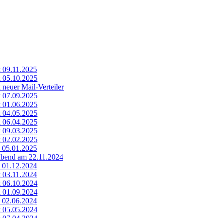
k 09.11.2025
k 05.10.2025
 neuer Mail-Verteiler
k 07.09.2025
k 01.06.2025
k 04.05.2025
k 06.04.2025
k 09.03.2025
k 02.02.2025
k 05.01.2025
abend am 22.11.2024
k 01.12.2024
k 03.11.2024
k 06.10.2024
k 01.09.2024
k 02.06.2024
k 05.05.2024