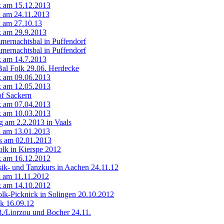
lk am 15.12.2013
lk am 24.11.2013
k am 27.10.13
lk am 29.9.2013
mernachtsbal in Puffendorf
mernachtsbal in Puffendorf
lk am 14.7.2013
Bal Folk 29.06. Herdecke
lk am 09.06.2013
lk am 12.05.2013
of Sackern
lk am 07.04.2013
lk am 10.03.2013
 am 2.2.2013 in Vaals
k am 13.01.2013
ls am 02.01.2013
Folk in Kierspe 2012
lk am 16.12.2012
ik- und Tanzkurs in Aachen 24.11.12
lk am 11.11.2012
lk am 14.10.2012
olk-Picknick in Solingen 20.10.2012
lk 16.09.12
8./Liorzou und Bocher 24.11.