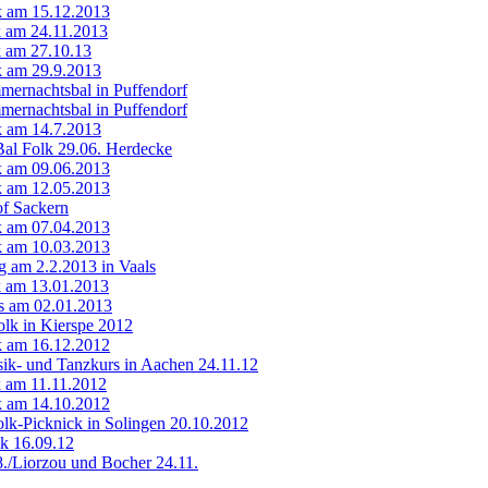
lk am 15.12.2013
lk am 24.11.2013
k am 27.10.13
lk am 29.9.2013
mernachtsbal in Puffendorf
mernachtsbal in Puffendorf
lk am 14.7.2013
Bal Folk 29.06. Herdecke
lk am 09.06.2013
lk am 12.05.2013
of Sackern
lk am 07.04.2013
lk am 10.03.2013
 am 2.2.2013 in Vaals
k am 13.01.2013
ls am 02.01.2013
Folk in Kierspe 2012
lk am 16.12.2012
ik- und Tanzkurs in Aachen 24.11.12
lk am 11.11.2012
lk am 14.10.2012
olk-Picknick in Solingen 20.10.2012
lk 16.09.12
8./Liorzou und Bocher 24.11.