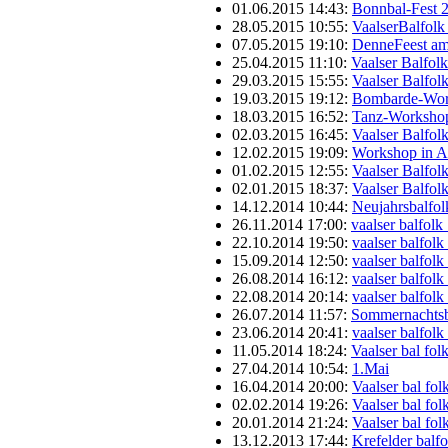
01.06.2015 14:43:
Bonnbal-Fest 
28.05.2015 10:55:
VaalserBalfolk
07.05.2015 19:10:
DenneFeest am
25.04.2015 11:10:
Vaalser Balfol
29.03.2015 15:55:
Vaalser Balfol
19.03.2015 19:12:
Bombarde-Wor
18.03.2015 16:52:
Tanz-Workshop
02.03.2015 16:45:
Vaalser Balfol
12.02.2015 19:09:
Workshop in 
01.02.2015 12:55:
Vaalser Balfol
02.01.2015 18:37:
Vaalser Balfol
14.12.2014 10:44:
Neujahrsbalfol
26.11.2014 17:00:
vaalser balfolk
22.10.2014 19:50:
vaalser balfol
15.09.2014 12:50:
vaalser balfol
26.08.2014 16:12:
vaalser balfol
22.08.2014 20:14:
vaalser balfol
26.07.2014 11:57:
Sommernachtsba
23.06.2014 20:41:
vaalser balfol
11.05.2014 18:24:
Vaalser bal fo
27.04.2014 10:54:
1.Mai
16.04.2014 20:00:
Vaalser bal fo
02.02.2014 19:26:
Vaalser bal fo
20.01.2014 21:24:
Vaalser bal fo
13.12.2013 17:44:
Krefelder balf