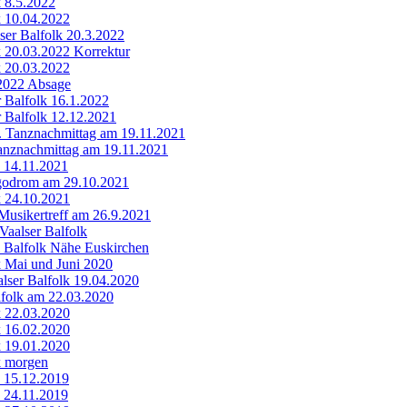
k 8.5.2022
k 10.04.2022
er Balfolk 20.3.2022
k 20.03.2022 Korrektur
k 20.03.2022
.2022 Absage
 Balfolk 16.1.2022
 Balfolk 12.12.2021
h. Tanznachmittag am 19.11.2021
anznachmittag am 19.11.2021
k 14.11.2021
godrom am 29.10.2021
k 24.10.2021
Musikertreff am 26.9.2021
Vaalser Balfolk
 Balfolk Nähe Euskirchen
k Mai und Juni 2020
lser Balfolk 19.04.2020
folk am 22.03.2020
k 22.03.2020
k 16.02.2020
k 19.01.2020
k morgen
k 15.12.2019
k 24.11.2019