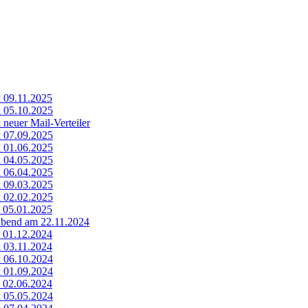
k 09.11.2025
k 05.10.2025
 neuer Mail-Verteiler
k 07.09.2025
k 01.06.2025
k 04.05.2025
k 06.04.2025
k 09.03.2025
k 02.02.2025
k 05.01.2025
abend am 22.11.2024
k 01.12.2024
k 03.11.2024
k 06.10.2024
k 01.09.2024
k 02.06.2024
k 05.05.2024