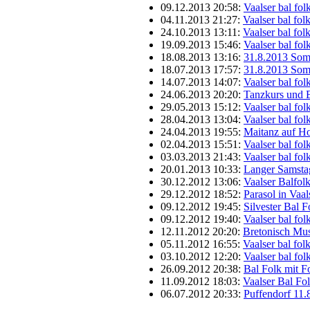
09.12.2013 20:58:
Vaalser bal fo
04.11.2013 21:27:
Vaalser bal fo
24.10.2013 13:11:
Vaalser bal fol
19.09.2013 15:46:
Vaalser bal fo
18.08.2013 13:16:
31.8.2013 Som
18.07.2013 17:57:
31.8.2013 Som
14.07.2013 14:07:
Vaalser bal fo
24.06.2013 20:20:
Tanzkurs und 
29.05.2013 15:12:
Vaalser bal fo
28.04.2013 13:04:
Vaalser bal fo
24.04.2013 19:55:
Maitanz auf H
02.04.2013 15:51:
Vaalser bal fo
03.03.2013 21:43:
Vaalser bal fo
20.01.2013 10:33:
Langer Samstag
30.12.2012 13:06:
Vaalser Balfol
29.12.2012 18:52:
Parasol in Vaa
09.12.2012 19:45:
Silvester Bal 
09.12.2012 19:40:
Vaalser bal fo
12.11.2012 20:20:
Bretonisch Mus
05.11.2012 16:55:
Vaalser bal fo
03.10.2012 12:20:
Vaalser bal fo
26.09.2012 20:38:
Bal Folk mit F
11.09.2012 18:03:
Vaalser Bal Fo
06.07.2012 20:33:
Puffendorf 11.